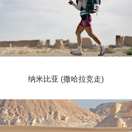
纳米比亚 (撒哈拉竞走)